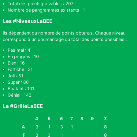
Total des points possibles : 207
Nombre de pangrammes existants : 1
Les #NiveauxLaBEE
Ils dépendent du nombre de points obtenus. Chaque niveau
correspond à un pourcentage du total des points possibles :
Pas mal : 4
En progrès : 10
Bien : 16
Fortiche : 31
Joli : 51
Super : 80
Épatant : 101
Génial : 142
La #GrilleLaBEE
4
5
6
7
8
9
Σ
A
3
1
3
1
8
F
3
3
1
1
8