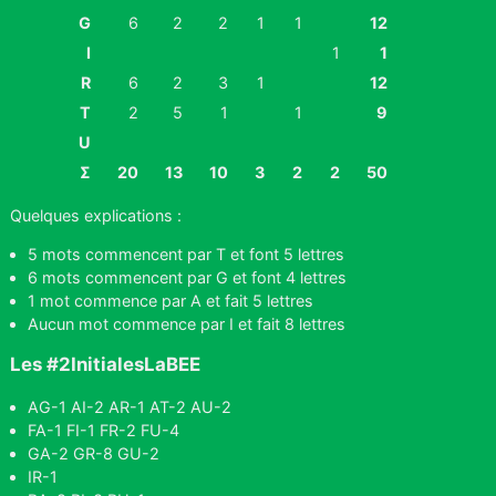
G
6
2
2
1
1
12
I
1
1
R
6
2
3
1
12
T
2
5
1
1
9
U
Σ
20
13
10
3
2
2
50
Quelques explications :
5 mots commencent par T et font 5 lettres
6 mots commencent par G et font 4 lettres
1 mot commence par A et fait 5 lettres
Aucun mot commence par I et fait 8 lettres
Les #2InitialesLaBEE
AG-1 AI-2 AR-1 AT-2 AU-2
FA-1 FI-1 FR-2 FU-4
GA-2 GR-8 GU-2
IR-1