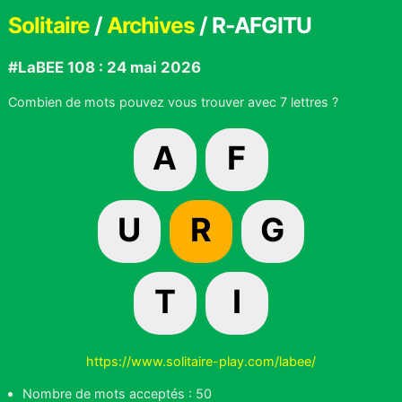
Solitaire
/
Archives
/ R-AFGITU
#LaBEE 108 : 24 mai 2026
Combien de mots pouvez vous trouver avec 7 lettres ?
A
F
U
R
G
T
I
https://www.solitaire-play.com/labee/
Nombre de mots acceptés : 50