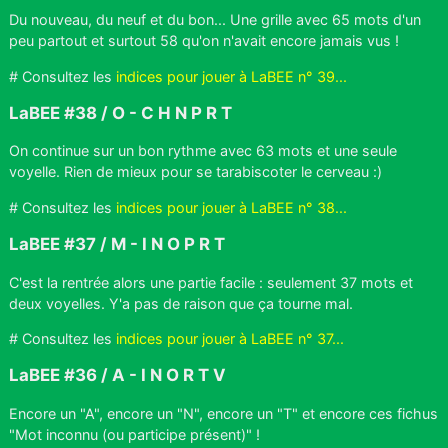
Du nouveau, du neuf et du bon... Une grille avec 65 mots d'un
peu partout et surtout 58 qu'on n'avait encore jamais vus !
# Consultez les
indices pour jouer à LaBEE n° 39...
LaBEE #38 / O - C H N P R T
On continue sur un bon rythme avec 63 mots et une seule
voyelle. Rien de mieux pour se tarabiscoter le cerveau :)
# Consultez les
indices pour jouer à LaBEE n° 38...
LaBEE #37 / M - I N O P R T
C'est la rentrée alors une partie facile : seulement 37 mots et
deux voyelles. Y'a pas de raison que ça tourne mal.
# Consultez les
indices pour jouer à LaBEE n° 37...
LaBEE #36 / A - I N O R T V
Encore un "A", encore un "N", encore un "T" et encore ces fichus
"Mot inconnu (ou participe présent)" !