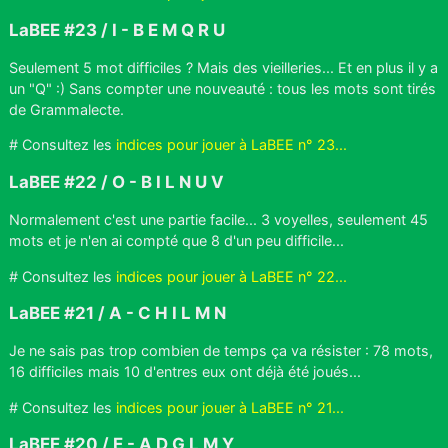
LaBEE #23 / I - B E M Q R U
Seulement 5 mot difficiles ? Mais des vieilleries... Et en plus il y a
un "Q" :) Sans compter une nouveauté : tous les mots sont tirés
de Grammalecte.
# Consultez les
indices pour jouer à LaBEE n° 23...
LaBEE #22 / O - B I L N U V
Normalement c'est une partie facile... 3 voyelles, seulement 45
mots et je n'en ai compté que 8 d'un peu difficile...
# Consultez les
indices pour jouer à LaBEE n° 22...
LaBEE #21 / A - C H I L M N
Je ne sais pas trop combien de temps ça va résister : 78 mots,
16 difficiles mais 10 d'entres eux ont déjà été joués...
# Consultez les
indices pour jouer à LaBEE n° 21...
LaBEE #20 / E - A D G L M Y