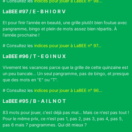
# Consultez les
indices pour jouer à LaBEE n° 98...
LaBEE #97 / E - B H I O R V
Et pour finir l'année en beauté, une grille plutôt bien foutue avec
pangramme, bingo et plein de mots assez bien répartis. À
l'année prochaine !
# Consultez les
indices pour jouer à LaBEE n° 97...
LaBEE #96 / T - E G I N U X
Vivement les vacances parce que la grille de cette quinzaine est
un peu bancale... Un seul pangramme, pas de bingo, et presque
que des mots en "E" ou "T".
# Consultez les
indices pour jouer à LaBEE n° 96...
LaBEE #95 / B - A I L N O T
83 mots pour jouer, c'est déjà pas mal... Mais ce n'est pas tout !
Pour le même prix, ce n'est pas 1, pas 2, pas 3, pas 4, pas 5,
pas 6 mais 7 pangrammes. Qui dit mieux ?