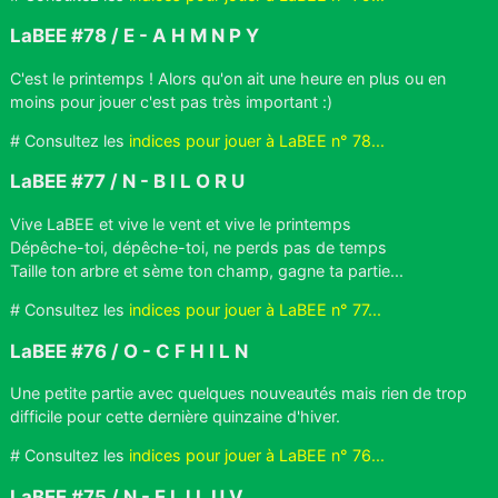
LaBEE #78 / E - A H M N P Y
C'est le printemps ! Alors qu'on ait une heure en plus ou en
moins pour jouer c'est pas très important :)
# Consultez les
indices pour jouer à LaBEE n° 78...
LaBEE #77 / N - B I L O R U
Vive LaBEE et vive le vent et vive le printemps
Dépêche-toi, dépêche-toi, ne perds pas de temps
Taille ton arbre et sème ton champ, gagne ta partie...
# Consultez les
indices pour jouer à LaBEE n° 77...
LaBEE #76 / O - C F H I L N
Une petite partie avec quelques nouveautés mais rien de trop
difficile pour cette dernière quinzaine d'hiver.
# Consultez les
indices pour jouer à LaBEE n° 76...
LaBEE #75 / N - E I J L U V