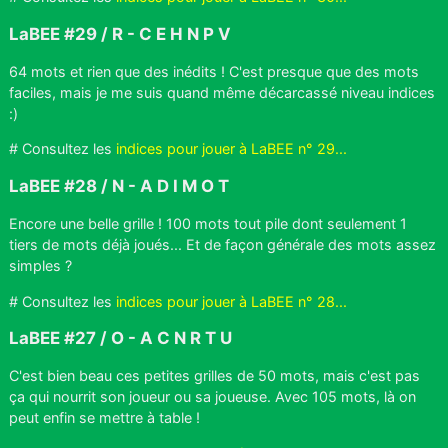
LaBEE #29 / R - C E H N P V
64 mots et rien que des inédits ! C'est presque que des mots
faciles, mais je me suis quand même décarcassé niveau indices
:)
# Consultez les
indices pour jouer à LaBEE n° 29...
LaBEE #28 / N - A D I M O T
Encore une belle grille ! 100 mots tout pile dont seulement 1
tiers de mots déjà joués... Et de façon générale des mots assez
simples ?
# Consultez les
indices pour jouer à LaBEE n° 28...
LaBEE #27 / O - A C N R T U
C'est bien beau ces petites grilles de 50 mots, mais c'est pas
ça qui nourrit son joueur ou sa joueuse. Avec 105 mots, là on
peut enfin se mettre à table !