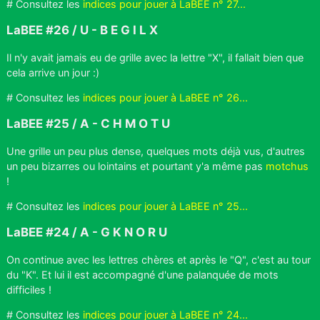
# Consultez les
indices pour jouer à LaBEE n° 27...
LaBEE #26 / U - B E G I L X
Il n'y avait jamais eu de grille avec la lettre "X", il fallait bien que
cela arrive un jour :)
# Consultez les
indices pour jouer à LaBEE n° 26...
LaBEE #25 / A - C H M O T U
Une grille un peu plus dense, quelques mots déjà vus, d'autres
un peu bizarres ou lointains et pourtant y'a même pas
motchus
!
# Consultez les
indices pour jouer à LaBEE n° 25...
LaBEE #24 / A - G K N O R U
On continue avec les lettres chères et après le "Q", c'est au tour
du "K". Et lui il est accompagné d'une palanquée de mots
difficiles !
# Consultez les
indices pour jouer à LaBEE n° 24...