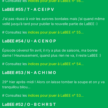
# Consultez les
indices pour jouer à LaBEE n° 56...
LaBEE #55 / T - A C E I P V
J'ai pas réussi à voir les aurores boréales mais j'ai quand même
veillé jusqu'à tard pour publier la nouvelle partie de LaBEE :)
# Consultez les
indices pour jouer à LaBEE n° 55...
LaBEE #54 / U - A C E N O P
Épisode cévenol fin avril, il n'y a plus de saisons, ma bonne
dame ! Heureusement, quand plus rien ne va, il reste LaBEE :)
# Consultez les
indices pour jouer à LaBEE n° 54...
LaBEE #53 / N - A C H I M O
29° hier après-midi ! Alors on laisse tomber la soupe et on y va
tranquillou bilou...
# Consultez les
indices pour jouer à LaBEE n° 53...
LaBEE #52 / O - B C H R S T