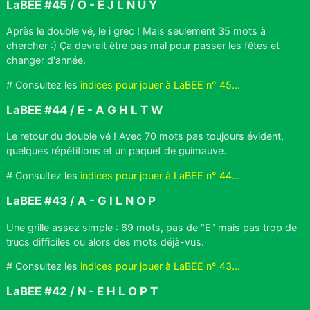
LaBEE #45 / O - E J L N U Y
Après le double vé, le i grec ! Mais seulement 35 mots à
chercher :) Ça devrait être pas mal pour passer les fêtes et
changer d'année.
# Consultez les
indices pour jouer à LaBEE n° 45...
LaBEE #44 / E - A G H L T W
Le retour du double vé ! Avec 70 mots pas toujours évident,
quelques répétitions et un paquet de guimauve.
# Consultez les
indices pour jouer à LaBEE n° 44...
LaBEE #43 / A - G I L N O P
Une grille assez simple : 69 mots, pas de "E" mais pas trop de
trucs difficiles ou alors des mots déjà-vus.
# Consultez les
indices pour jouer à LaBEE n° 43...
LaBEE #42 / N - E H L O P T