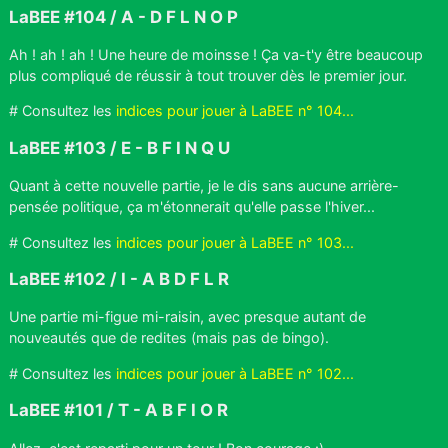
LaBEE #104 / A - D F L N O P
Ah ! ah ! ah ! Une heure de moinsse ! Ça va-t'y être beaucoup
plus compliqué de réussir à tout trouver dès le premier jour.
# Consultez les
indices pour jouer à LaBEE n° 104...
LaBEE #103 / E - B F I N Q U
Quant à cette nouvelle partie, je le dis sans aucune arrière-
pensée politique, ça m'étonnerait qu'elle passe l'hiver...
# Consultez les
indices pour jouer à LaBEE n° 103...
LaBEE #102 / I - A B D F L R
Une partie mi-figue mi-raisin, avec presque autant de
nouveautés que de redites (mais pas de bingo).
# Consultez les
indices pour jouer à LaBEE n° 102...
LaBEE #101 / T - A B F I O R