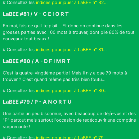
# Consultez les
indices pour jouer à LaBEE n° 82...
LaBEE #81 / V - C E I O R T
En mai, fais ce qu'il te plaît... Et donc on continue dans les
grosses parties avec 100 mots à trouver, dont pile 80% de tout
nouveaux tout beaux !
# Consultez les
indices pour jouer à LaBEE n° 81...
LaBEE #80 / A - D F I M R T
C'est la quatre-vingtième partie ! Mais il n'y a que 79 mots à
trouver ? C'est quand même pas très bien foutu...
# Consultez les
indices pour jouer à LaBEE n° 80...
LaBEE #79 / P - A N O R T U
Une partie un peu biscornue, avec beaucoup de déjà-vus et des
"P" partout mais surtout l'occasion de redécouvrir une comptine
surprenante !
# Consultez les
indices pour jouer à LaBEE n° 79...