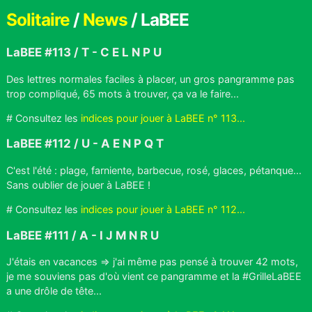
Solitaire
/
News
/ LaBEE
LaBEE #113 / T - C E L N P U
Des lettres normales faciles à placer, un gros pangramme pas
trop compliqué, 65 mots à trouver, ça va le faire...
# Consultez les
indices pour jouer à LaBEE n° 113...
LaBEE #112 / U - A E N P Q T
C'est l'été : plage, farniente, barbecue, rosé, glaces, pétanque...
Sans oublier de jouer à LaBEE !
# Consultez les
indices pour jouer à LaBEE n° 112...
LaBEE #111 / A - I J M N R U
J'étais en vacances => j'ai même pas pensé à trouver 42 mots,
je me souviens pas d'où vient ce pangramme et la #GrilleLaBEE
a une drôle de tête...