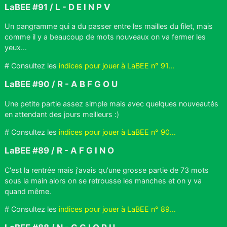
LaBEE #91 / L - D E I N P V
Un pangramme qui a du passer entre les mailles du filet, mais
comme il y a beaucoup de mots nouveaux on va fermer les
yeux...
# Consultez les
indices pour jouer à LaBEE n° 91...
LaBEE #90 / R - A B F G O U
Une petite partie assez simple mais avec quelques nouveautés
en attendant des jours meilleurs :)
# Consultez les
indices pour jouer à LaBEE n° 90...
LaBEE #89 / R - A F G I N O
C'est la rentrée mais j'avais qu'une grosse partie de 73 mots
sous la main alors on se retrousse les manches et on y va
quand même.
# Consultez les
indices pour jouer à LaBEE n° 89...