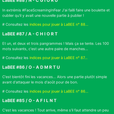
LaBEE #88 / N - C G I O R U
In extrémis #FaceScreamingInFear J'ai failli faire une boulette et
oublier qu'il y avait une nouvelle partie à publier !
# Consultez les
indices pour jouer à LaBEE n° 88...
LaBEE #87 / A - C H I O R T
Et un, et deux et trois pangrammes ! Mais ça se tente. Les 100
mots suivants, c'est une autre paire de manches...
# Consultez les
indices pour jouer à LaBEE n° 87...
LaBEE #86 / O - A D M R T U
C'est bientôt fini les vacances... Alors une partie plutôt simple
avant d'attaquer le mois d'août pour de bon.
# Consultez les
indices pour jouer à LaBEE n° 86...
LaBEE #85 / O - A F I L N T
C'est les vacances ! Tout arrive, même s'il faut attendre un peu