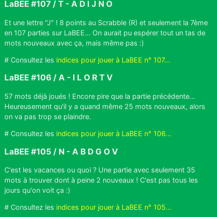
LaBEE #107 / T - A D I J N O
Et une lettre "J" ! 8 points au Scrabble (R) et seulement la 7ème
en 107 parties sur LaBEE... On aurait pu espérer tout un tas de
mots nouveaux avec ça, mais même pas :)
# Consultez les
indices pour jouer à LaBEE n° 107...
LaBEE #106 / A - I L O R T V
57 mots déjà joués ! Encore pire que la partie précédente...
Heureusement qu'il y a quand même 25 mots nouveaux, alors
on va pas trop se plaindre.
# Consultez les
indices pour jouer à LaBEE n° 106...
LaBEE #105 / N - A B D G O V
C'est les vacances ou quoi ? Une partie avec seulement 35
mots à trouver dont à peine 2 nouveaux ! C'est pas tous les
jours qu'on voit ça :)
# Consultez les
indices pour jouer à LaBEE n° 105...