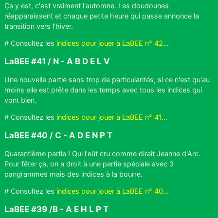
Ça y est, c'est vraiment l'automne. Les doudounes
réapparaissent et chaque petite heure qui passe annonce la
transition vers l'hiver.
# Consultez les
indices pour jouer à LaBEE n° 42...
LaBEE #41 / N - A B D E L V
Une nouvelle partie sans trop de particularités, si ce n'est qu'au
moins elle est prête dans les temps avec tous les indices qui
vont bien.
# Consultez les
indices pour jouer à LaBEE n° 41...
LaBEE #40 / C - A D E N P T
Quarantième partie ! Qui l'eût cru comme dirait Jeanne d'Arc.
Pour fêter ça, on a droit à une partie spéciale avec 3
pangrammes mais des indices à la bourre.
# Consultez les
indices pour jouer à LaBEE n° 40...
LaBEE #39 /B - A E H L P T