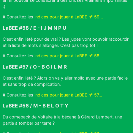
enfin pouvoir se consacrer à des choses vraiment importantes
:)
# Consultez les
indices pour jouer à LaBEE n° 59...
LaBEE #58 / E - I J M N P U
C'est enfin l'été pour de vrai ? Les jupes vont pouvoir raccourcir
et la liste de mots s'allonger. C'est pas trop tôt !
# Consultez les
indices pour jouer à LaBEE n° 58...
LaBEE #57 / O - B G I L M R
C'est enfin l'été ? Alors on va y aller mollo avec une partie facile
et sans trop de complication.
# Consultez les
indices pour jouer à LaBEE n° 57...
LaBEE #56 / M - B E L O T Y
Du comeback de Voltaire à la bécane à Gérard Lambert, une
partie à tomber par terre ?