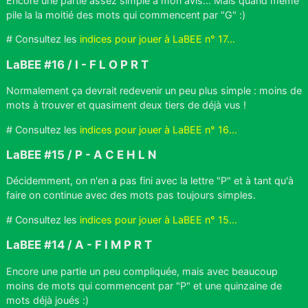
Encore une partie assez simple à mon avis... Mais quand même
pile la la moitié des mots qui commencent par "G" :)
# Consultez les
indices pour jouer à LaBEE n° 17...
LaBEE #16 / I - F L O P R T
Normalement ça devrait redevenir un peu plus simple : moins de
mots à trouver et quasiment deux tiers de déjà vus !
# Consultez les
indices pour jouer à LaBEE n° 16...
LaBEE #15 / P - A C E H L N
Décidemment, on n'en a pas fini avec la lettre "P" et à tant qu'à
faire on continue avec des mots pas toujours simples.
# Consultez les
indices pour jouer à LaBEE n° 15...
LaBEE #14 / A - F I M P R T
Encore une partie un peu compliquée, mais avec beaucoup
moins de mots qui commencent par "P" et une quinzaine de
mots déjà joués :)