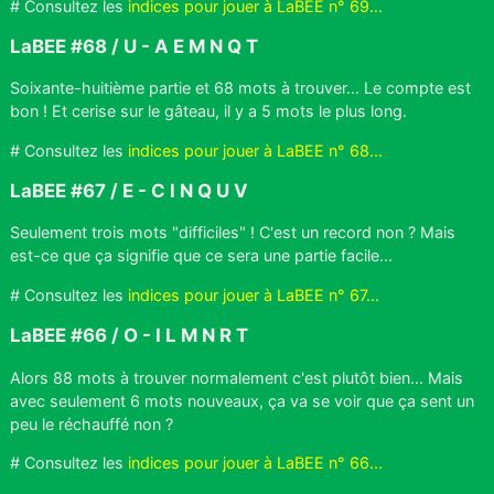
# Consultez les
indices pour jouer à LaBEE n° 69...
LaBEE #68 / U - A E M N Q T
Soixante-huitième partie et 68 mots à trouver... Le compte est
bon ! Et cerise sur le gâteau, il y a 5 mots le plus long.
# Consultez les
indices pour jouer à LaBEE n° 68...
LaBEE #67 / E - C I N Q U V
Seulement trois mots "difficiles" ! C'est un record non ? Mais
est-ce que ça signifie que ce sera une partie facile...
# Consultez les
indices pour jouer à LaBEE n° 67...
LaBEE #66 / O - I L M N R T
Alors 88 mots à trouver normalement c'est plutôt bien... Mais
avec seulement 6 mots nouveaux, ça va se voir que ça sent un
peu le réchauffé non ?
# Consultez les
indices pour jouer à LaBEE n° 66...