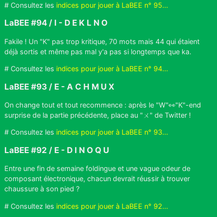
# Consultez les
indices pour jouer à LaBEE n° 95...
LaBEE #94 / I - D E K L N O
Fakile ! Un "K" pas trop kritique, 70 mots mais 44 qui étaient
déjà sortis et même pas mal y'a pas si longtemps que ka.
# Consultez les
indices pour jouer à LaBEE n° 94...
LaBEE #93 / E - A C H M U X
On change tout et tout recommence : après le "W"👀"K"-end
surprise de la partie précédente, place au "ㄨ" de Twitter !
# Consultez les
indices pour jouer à LaBEE n° 93...
LaBEE #92 / E - D I N O Q U
Entre une fin de semaine foldingue et une vague odeur de
composant électronique, chacun devrait réussir à trouver
chaussure à son pied ?
# Consultez les
indices pour jouer à LaBEE n° 92...