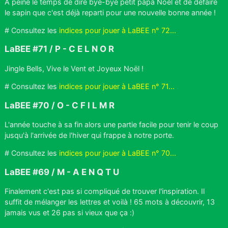
À peine le temps de dire bye-bye petit papa Noël et de défaire
le sapin que c'est déjà reparti pour une nouvelle bonne année !
# Consultez les
indices pour jouer à LaBEE n° 72...
LaBEE #71 / P - C E L N O R
Jingle Bells, Vive le Vent et Joyeux Noël !
# Consultez les
indices pour jouer à LaBEE n° 71...
LaBEE #70 / O - C F I L M R
L'année touche à sa fin alors une partie facile pour tenir le coup
jusqu'à l'arrivée de l'hiver qui frappe à notre porte.
# Consultez les
indices pour jouer à LaBEE n° 70...
LaBEE #69 / M - A E N Q T U
Finalement c'est pas si compliqué de trouver l'inspiration. Il
suffit de mélanger les lettres et voilà ! 65 mots à découvrir, 13
jamais vus et 26 pas si vieux que ça :)