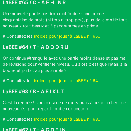
LaBEE #65 / C - A F H I N R
Une nouvelle partie pas trop mal foutue : une bonne
cinquantaine de mots (ni trop ni trop peu), plus de la moitié tout
nouveaux tout beaux et 3 pangrammes en prime.
# Consultez les
indices pour jouer à LaBEE n° 65...
LaBEE #64 / T - A D O Q R U
On continue #tranquille avec une partie moins dense et pas mal
de révisions pour vérifier le niveau. Ou alors c'est que j'étais à la
bourre et j'ai fait au plus simple ?
# Consultez les
indices pour jouer à LaBEE n° 64...
LaBEE #63 / B - A E I K L T
C'est la rentrée ! Une centaine de mots mais à peine un tiers de
nouveautés, pour repartir tout en douceur :)
# Consultez les
indices pour jouer à LaBEE n° 63...
LaBEE #62 / T - A C D F I N