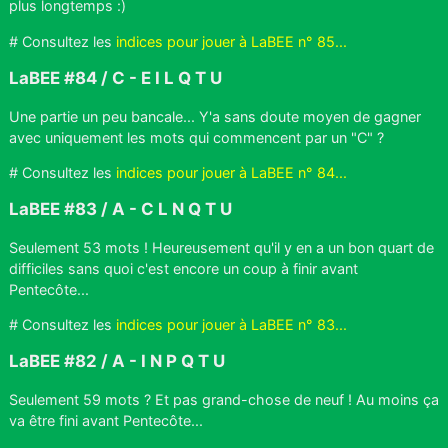
plus longtemps :)
# Consultez les
indices pour jouer à LaBEE n° 85...
LaBEE #84 / C - E I L Q T U
Une partie un peu bancale... Y'a sans doute moyen de gagner
avec uniquement les mots qui commencent par un "C" ?
# Consultez les
indices pour jouer à LaBEE n° 84...
LaBEE #83 / A - C L N Q T U
Seulement 53 mots ! Heureusement qu'il y en a un bon quart de
difficiles sans quoi c'est encore un coup à finir avant
Pentecôte...
# Consultez les
indices pour jouer à LaBEE n° 83...
LaBEE #82 / A - I N P Q T U
Seulement 59 mots ? Et pas grand-chose de neuf ! Au moins ça
va être fini avant Pentecôte...