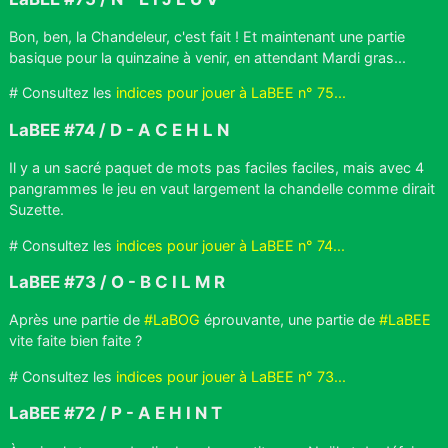
Bon, ben, la Chandeleur, c'est fait ! Et maintenant une partie
basique pour la quinzaine à venir, en attendant Mardi gras...
# Consultez les
indices pour jouer à LaBEE n° 75...
LaBEE #74 / D - A C E H L N
Il y a un sacré paquet de mots pas faciles faciles, mais avec 4
pangrammes le jeu en vaut largement la chandelle comme dirait
Suzette.
# Consultez les
indices pour jouer à LaBEE n° 74...
LaBEE #73 / O - B C I L M R
Après une partie de
#LaBOG
éprouvante, une partie de
#LaBEE
vite faite bien faite ?
# Consultez les
indices pour jouer à LaBEE n° 73...
LaBEE #72 / P - A E H I N T