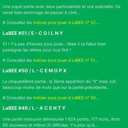
Une super partie avec deux particularités et une spécialité. Ce
serait bien dommage de passer à côté...
# Consultez les
indices pour jouer à LaBEE n° 52...
LaBEE #51 / E - C G I L N Y
51 ! Y'a pas d'heures pour jouer... Mais il va falloir bien
pastéguer les lettres pour tout finir !
# Consultez les
indices pour jouer à LaBEE n° 51...
LaBEE #50 / L - C E M O P X
La cinquantième partie : la 3ème apparition du "X" mais ouf,
beaucoup moins de mots que sur la partie précédente...
# Consultez les
indices pour jouer à LaBEE n° 50...
LaBEE #49 / L - A C E N T Y
Une partie maousse démesurée ? 624 points, 117 mots, dont
69 nouveaux et même 31 difficiles. Y'a plus qu'à...