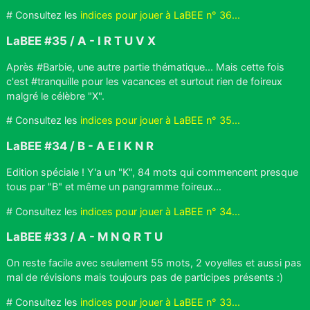
# Consultez les
indices pour jouer à LaBEE n° 36...
LaBEE #35 / A - I R T U V X
Après #Barbie, une autre partie thématique... Mais cette fois
c'est #tranquille pour les vacances et surtout rien de foireux
malgré le célèbre "X".
# Consultez les
indices pour jouer à LaBEE n° 35...
LaBEE #34 / B - A E I K N R
Edition spéciale ! Y'a un "K", 84 mots qui commencent presque
tous par "B" et même un pangramme foireux...
# Consultez les
indices pour jouer à LaBEE n° 34...
LaBEE #33 / A - M N Q R T U
On reste facile avec seulement 55 mots, 2 voyelles et aussi pas
mal de révisions mais toujours pas de participes présents :)
# Consultez les
indices pour jouer à LaBEE n° 33...