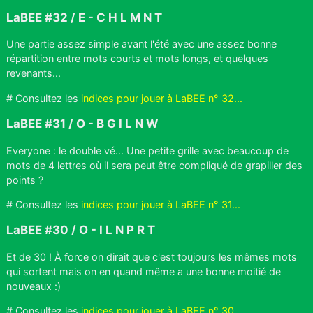
LaBEE #32 / E - C H L M N T
Une partie assez simple avant l'été avec une assez bonne
répartition entre mots courts et mots longs, et quelques
revenants...
# Consultez les
indices pour jouer à LaBEE n° 32...
LaBEE #31 / O - B G I L N W
Everyone : le double vé... Une petite grille avec beaucoup de
mots de 4 lettres où il sera peut être compliqué de grapiller des
points ?
# Consultez les
indices pour jouer à LaBEE n° 31...
LaBEE #30 / O - I L N P R T
Et de 30 ! À force on dirait que c'est toujours les mêmes mots
qui sortent mais on en quand même a une bonne moitié de
nouveaux :)
# Consultez les
indices pour jouer à LaBEE n° 30...