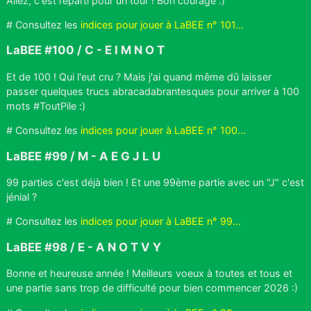
Allez, c'est reparti pour un tour ! Bon courage :)
# Consultez les
indices pour jouer à LaBEE n° 101...
LaBEE #100 / C - E I M N O T
Et de 100 ! Qui l'eut cru ? Mais j'ai quand même dû laisser
passer quelques trucs abracadabrantesques pour arriver à 100
mots #ToutPile :)
# Consultez les
indices pour jouer à LaBEE n° 100...
LaBEE #99 / M - A E G J L U
99 parties c'est déjà bien ! Et une 99ème partie avec un "J" c'est
jénial ?
# Consultez les
indices pour jouer à LaBEE n° 99...
LaBEE #98 / E - A N O T V Y
Bonne et heureuse année ! Meilleurs voeux à toutes et tous et
une partie sans trop de difficulté pour bien commencer 2026 :)