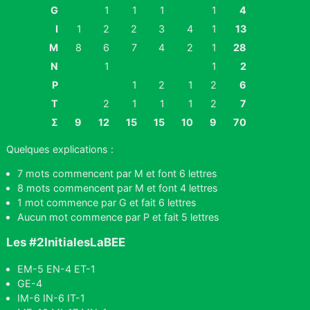
G
1
1
1
1
4
I
1
2
2
3
4
1
13
M
8
6
7
4
2
1
28
N
1
1
2
P
1
2
1
2
6
T
2
1
1
1
2
7
Σ
9
12
15
15
10
9
70
Quelques explications :
7 mots commencent par M et font 6 lettres
8 mots commencent par M et font 4 lettres
1 mot commence par G et fait 6 lettres
Aucun mot commence par P et fait 5 lettres
Les #2InitialesLaBEE
EM-5 EN-4 ET-1
GE-4
IM-6 IN-6 IT-1