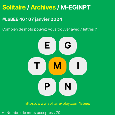
Solitaire
/
Archives
/ M-EGINPT
#LaBEE 46 : 07 janvier 2024
Combien de mots pouvez vous trouver avec 7 lettres ?
E
G
T
M
I
P
N
https://www.solitaire-play.com/labee/
Nombre de mots acceptés : 70