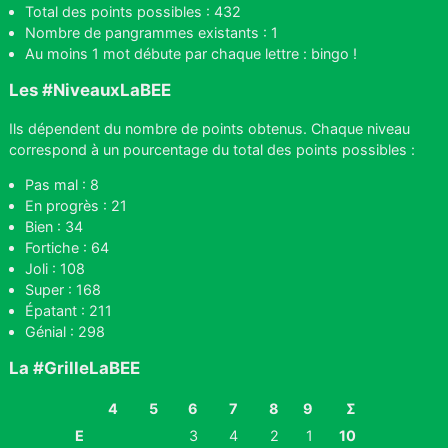
Total des points possibles : 432
Nombre de pangrammes existants : 1
Au moins 1 mot débute par chaque lettre : bingo !
Les #NiveauxLaBEE
Ils dépendent du nombre de points obtenus. Chaque niveau
correspond à un pourcentage du total des points possibles :
Pas mal : 8
En progrès : 21
Bien : 34
Fortiche : 64
Joli : 108
Super : 168
Épatant : 211
Génial : 298
La #GrilleLaBEE
4
5
6
7
8
9
Σ
E
3
4
2
1
10