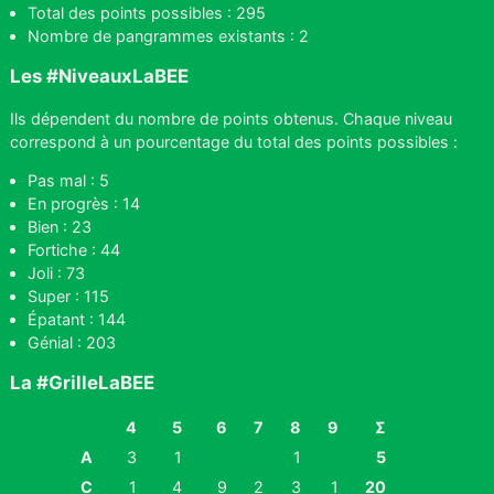
Total des points possibles : 295
Nombre de pangrammes existants : 2
Les #NiveauxLaBEE
Ils dépendent du nombre de points obtenus. Chaque niveau
correspond à un pourcentage du total des points possibles :
Pas mal : 5
En progrès : 14
Bien : 23
Fortiche : 44
Joli : 73
Super : 115
Épatant : 144
Génial : 203
La #GrilleLaBEE
4
5
6
7
8
9
Σ
A
3
1
1
5
C
1
4
9
2
3
1
20