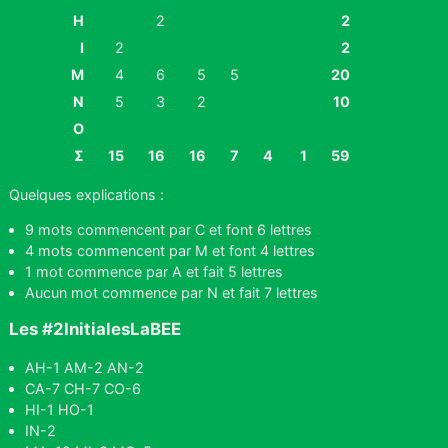
H
2
2
I
2
2
M
4
6
5
5
20
N
5
3
2
10
O
Σ
15
16
16
7
4
1
59
Quelques explications :
9 mots commencent par C et font 6 lettres
4 mots commencent par M et font 4 lettres
1 mot commence par A et fait 5 lettres
Aucun mot commence par N et fait 7 lettres
Les #2InitialesLaBEE
AH-1 AM-2 AN-2
CA-7 CH-7 CO-6
HI-1 HO-1
IN-2