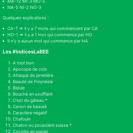
MA-12 MI-3 MO-5
NA-5 NI-2 NO-3
Quelques explications :
CA-7 => il y a 7 mots qui commencent par CA
HO-1 => il y a 1 mot qui commence par HO
Il n'y a aucun mot qui commence par HA
Les #IndicesLaBEE
A tout bon
Apocope de colo
Attaque de jarretière
Beauté de Polynésie
Bidule
Bouché en soufflant
C'est du gâteau *
Canon de beauté
Caractère négatif
Chafouin
Chaton ou poussière suisse *
Cocotte en papier