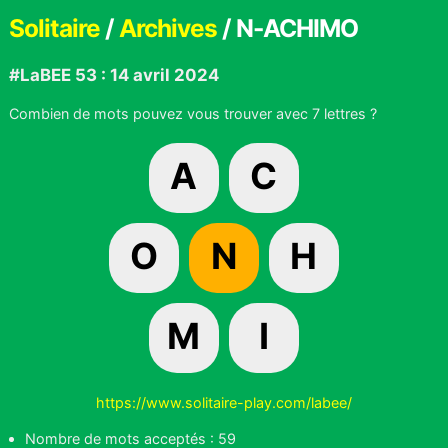
Solitaire
/
Archives
/ N-ACHIMO
#LaBEE 53 : 14 avril 2024
Combien de mots pouvez vous trouver avec 7 lettres ?
A
C
O
N
H
M
I
https://www.solitaire-play.com/labee/
Nombre de mots acceptés : 59