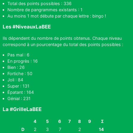
Total des points possibles : 336
Nombre de pangrammes existants : 1
Au moins 1 mot débute par chaque lettre : bingo !
Les #NiveauxLaBEE
Ils dépendent du nombre de points obtenus. Chaque niveau
correspond à un pourcentage du total des points possibles :
Pas mal : 6
En progrès : 16
Bien : 26
Fortiche : 50
Joli : 84
Super : 131
Épatant : 164
Génial : 231
La #GrilleLaBEE
4
5
6
7
8
9
Σ
D
2
3
7
2
14