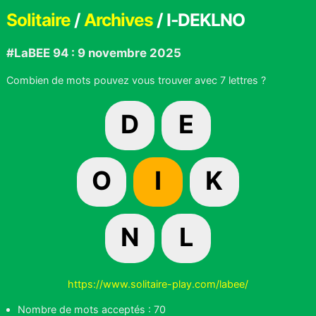
Solitaire
/
Archives
/ I-DEKLNO
#LaBEE 94 : 9 novembre 2025
Combien de mots pouvez vous trouver avec 7 lettres ?
D
E
O
I
K
N
L
https://www.solitaire-play.com/labee/
Nombre de mots acceptés : 70